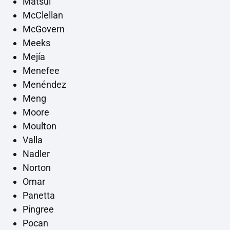
Matsui
McClellan
McGovern
Meeks
Mejía
Menefee
Menéndez
Meng
Moore
Moulton
Valla
Nadler
Norton
Omar
Panetta
Pingree
Pocan