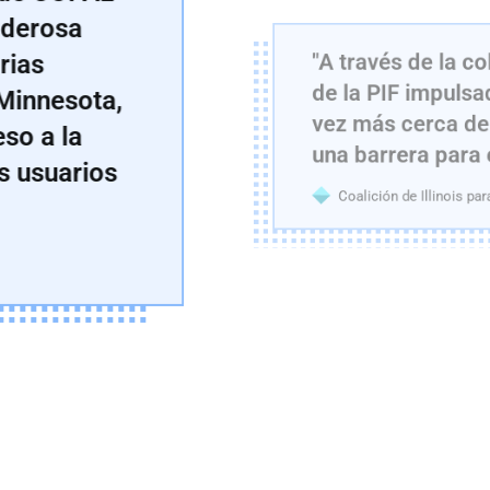
oderosa
rias
"A través de la c
de la PIF impulsa
 Minnesota,
vez más cerca de 
so a la
una barrera para e
s usuarios
Coalición de Illinois pa