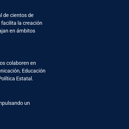
l de cientos de
acilita la creación
ajan en ámbitos
os colaboren en
unicación, Educación
olítica Estatal.
impulsando un