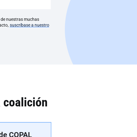
a de nuestras muchas
tacto,
suscríbase a nuestro
 coalición
o de COPAL