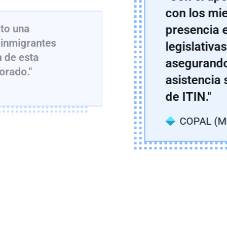
con los mi
presencia e
sto una
s inmigrantes
legislativa
n de esta
asegurando 
orado."
asistencia 
de ITIN."
COPAL (MN