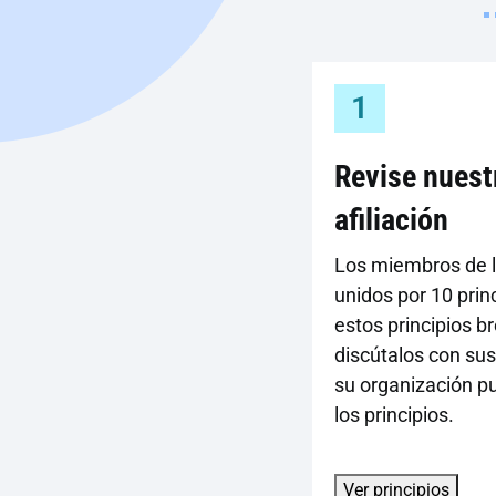
1
Revise nuest
afiliación
Los miembros de l
unidos por 10 prin
estos principios b
discútalos con su
su organización p
los principios.
Ver principios