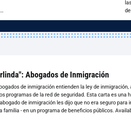
la
herramientas para ayudar a los
nes
de
miembros de FIP a realizar un
ag
seguimiento de las múltiples políticas y
su estado, ya que algunas de ellas no
entran en vigor inmediatamente y/o han
sido impugnadas en los tribunales.
rlinda": Abogados de Inmigración
bogados de inmigración entienden la ley de inmigración
os programas de la red de seguridad. Esta carta es una 
abogado de inmigración les dijo que no era seguro para in
 familia - en un programa de beneficios públicos. Availab