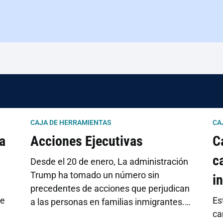
CAJA DE HERRAMIENTAS
CA
a
Acciones Ejecutivas
C
c
Desde el 20 de enero, La administración
Trump ha tomado un número sin
i
precedentes de acciones que perjudican
ne
Es
a las personas en familias inmigrantes.
e
ca
Hemos diseñado este kit de