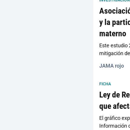
INVESTIGACIÓN
Asociació
y la part
materno
Este estudio 
mitigación de
JAMA rojo
FICHA
Ley de Re
que afect
El gráfico ex
Información d